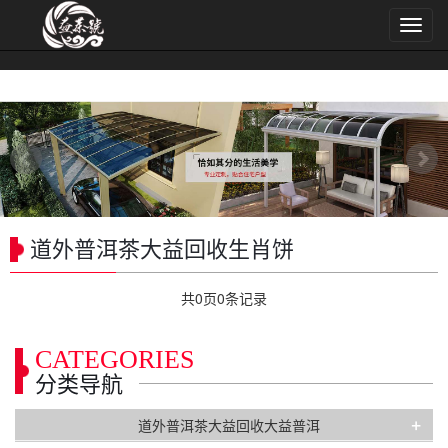
导
航
菜
单
道外普洱茶大益回收生肖饼
共
0
页
0
条记录
CATEGORIES
分类导航
+
道外普洱茶大益回收大益普洱