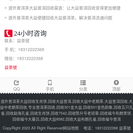
道外普洱茶大益普洱回收渠道：让大益普洱回收变得更加便捷
道外普洱茶大益便捷回收大益普洱茶，解决普洱流通问题
24小时咨询
联系：益茶號
手 机：18312222368
微信：18312222368
益茶號
QQ
手机
分类
顶部
道外普洱茶大益回收生肖饼,回收大益普洱,回收大益中老期茶,大益普洱回收,大
益中老期茶回收,专业普洱茶回收,回收301金大益,回收501金色韵象,回收五只孔
雀,回收勐海孔雀,回收生肖饼,回收7542,回收陈升号老班章,回收福今布朗青饼,
回收福今大曼吕,回收大益8582,回收大益布朗孔雀,回收福今普洱
CopyRight 2023 All Right Reserved
网站地图
电话：18312222368 益茶號